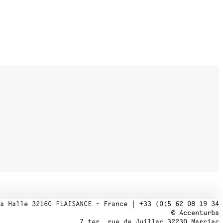
a Halle 32160 PLAISANCE - France | +33 (0)5 62 08 19 34
© Accenturba
7 ter, rue de Juillac 32230 Marciac