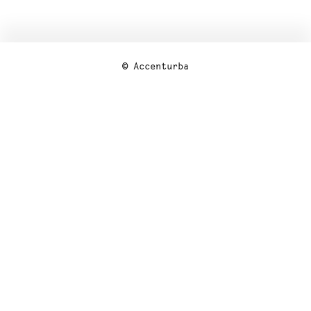
© Accenturba
7 ter, rue de Juillac 32230 Marciac
+33 (0)5 62 08 19 34
MENTIONS LÉGALES
POLITIQUE DE COOKIES (UE)
COOKIES
PRODUITS
COLLECTIONS
TECHNIQUE