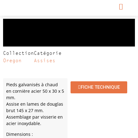
Tabouret haut
OREGON
Collection
Catégorie
Oregon
Assises
Pieds galvanisés à chaud
FICHE TECHNIQUE
en cornière acier 50 x 30 x 5
mm.
Assise en lames de douglas
brut 145 x 27 mm.
Assemblage par visserie en
acier inoxydable.
Dimensions :