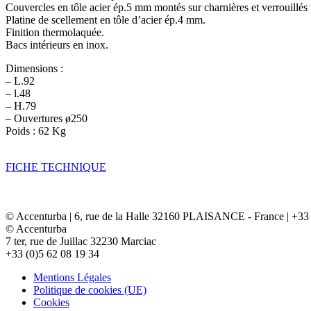
Couvercles en tôle acier ép.5 mm montés sur charnières et verrouillés 
Platine de scellement en tôle d’acier ép.4 mm.
Finition thermolaquée.
Bacs intérieurs en inox.
Dimensions :
– L.92
– l.48
– H.79
– Ouvertures ø250
Poids : 62 Kg
FICHE TECHNIQUE
© Accenturba | 6, rue de la Halle 32160 PLAISANCE - France | +33 
© Accenturba
7 ter, rue de Juillac 32230 Marciac
+33 (0)5 62 08 19 34
Mentions Légales
Politique de cookies (UE)
Cookies