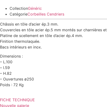
Collection
Généric
Catégorie
Corbeilles Cendriers
Châssis en tôle d’acier ép.3 mm.
Couvercles en tôle acier ép.5 mm montés sur charnières et v
Platine de scellement en tôle d’acier ép.4 mm.
Finition thermolaquée.
Bacs intérieurs en inox.
Dimensions :
– L.100
– l.59
– H.82
– Ouvertures ø250
Poids : 72 Kg
FICHE TECHNIQUE
Nouvelle galerie