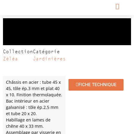
Jardinière ZELEA
495 x 495 x 900
Collection
Catégorie
Zéléa
Jardinières
Châssis en acier : tube 45 x
FICHE TECHNIQUE
45, tôle ép.3 mm et plat 40
x 10. Finition thermolaquée.
Bac intérieur en acier
galvanisé : tôle ép.2,5 mm
et tube 20 x 20.
Habillage en lames de
chêne 40 x 33 mm.
Assemblage par visserie en