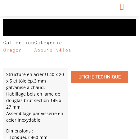
Appui-vélo OREGON
Collection
Catégorie
Oregon
Appuis-vélos
Structure en acier U 40 x 20
FICHE TECHNIQUE
x 5 et tôle ép.3 mm
galvanisé à chaud.
Habillage bois en lame de
douglas brut section 145 x
27 mm.
Assemblage par visserie en
acier inoxydable.
Dimensions :
– Longueur 460 mm