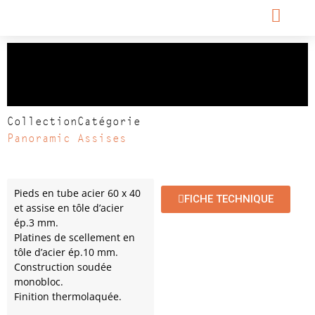
Assis-debout
PANORAMIC
Collection
Catégorie
Panoramic
Assises
Pieds en tube acier 60 x 40
FICHE TECHNIQUE
et assise en tôle d’acier
ép.3 mm.
Platines de scellement en
tôle d’acier ép.10 mm.
Construction soudée
monobloc.
Finition thermolaquée.