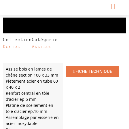
Relax Kermes
Collection
Catégorie
Kermes
Assises
Assise bois en lames de
FICHE TECHNIQUE
chêne section 100 x 33 mm
Piètement acier en tube 60
x 40 x 2
Renfort central en tôle
d’acier ép.5 mm
Platine de scellement en
tôle d’acier ép.10 mm
Assemblage par visserie en
acier inoxydable