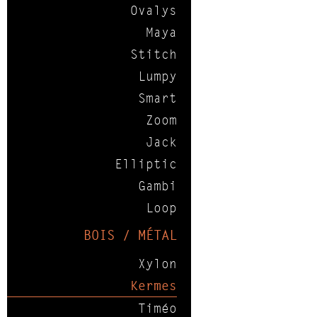
Ovalys
Maya
Stitch
Lumpy
Smart
Zoom
Jack
Elliptic
Gambi
Loop
BOIS / MÉTAL
Xylon
Kermes
Timéo