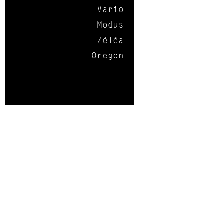
Vario
Modus
Zéléa
Oregon