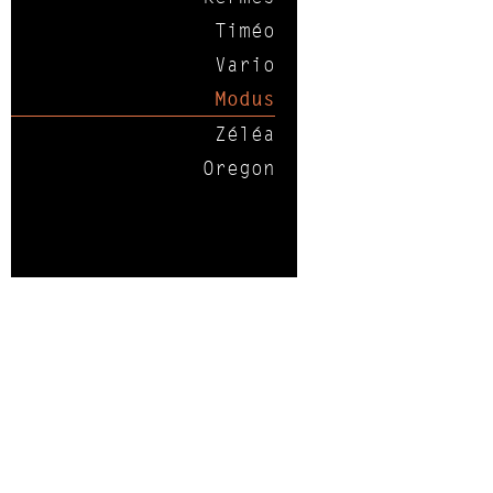
Timéo
Vario
Modus
Zéléa
Oregon