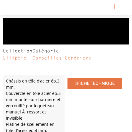
Corbeille ELLIPTIC
carrée
Collection
Catégorie
Elliptic
Corbeilles Cendriers
Châssis en tôle d’acier ép.3
FICHE TECHNIQUE
mm.
Couvercle en tôle acier ép.5
mm monté sur charnière et
verrouillé par loqueteau
manuel Ã ressort et
invisible.
Platine de scellement en
tôle d’acier ép.4 mm.