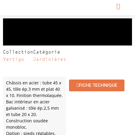
Jardinière VERTIGO
495 x 495 x 900
Collection
Catégorie
Vertigo
Jardinières
Châssis en acier : tube 45 x
FICHE TECHNIQUE
45, tôle ép.3 mm et plat 40
x 10. Finition thermolaquée.
Bac intérieur en acier
galvanisé : tôle ép.2,5 mm
et tube 20 x 20.
Construction soudée
monobloc.
Option : pieds réglables.