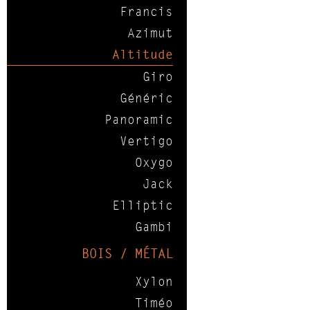
Francis
Azimut
Altitude
Giro
Généric
Panoramic
Vertigo
Oxygo
Jack
Elliptic
Gambi
BOIS / MÉTAL
Xylon
Timéo